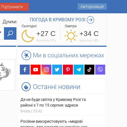
Авторизація
Підтримати
ПОГОДА В КРИВОМУ РОЗІ
Думки
Сьогодні
Завтра
+27 C
+34 C
Вологість: 37%
Вологість: 28%
Ми в соціальних мережах
Останні новини
Де не буде світла у Кривому Розі та
районі з 7 по 15 серпня: адреси
Вчора у 20:42
Росіяни використовують «медові