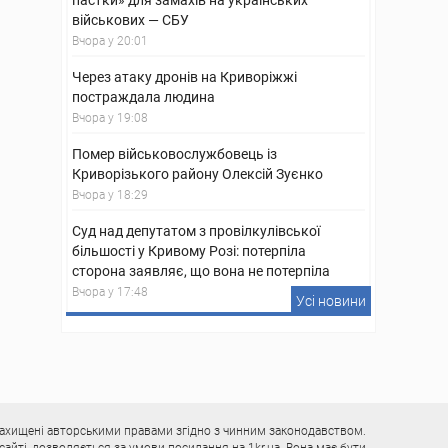
пастки» для замахів на українських
військових — СБУ
Вчора у 20:01
Через атаку дронів на Криворіжжі
постраждала людина
Вчора у 19:08
Помер військовослужбовець із
Криворізького району Олексій Зуєнко
Вчора у 18:29
Суд над депутатом з провілкулівської
більшості у Кривому Розі: потерпіла
сторона заявляє, що вона не потерпіла
Вчора у 17:48
Усі новини
у захищені авторськими правами згідно з чинним законодавством.