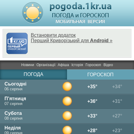
Встановити додаток
Перший Криворізький для
Android
»
Новини
Організації
Афіша
Історія
Гороскоп
Відео
ПОГОДА
ГОРОСКОП
Сьогодні
+35°
+34°
06 серпня
П'ятниця
+36°
+31°
07 серпня
Субота
+33°
+27°
08 серпня
Неділя
+28°
+23°
09 серпня