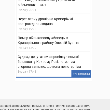
пастки» для замахів на українських
військових — СБУ
Вчора у 20:01
Через атаку дронів на Криворіжжі
постраждала людина
Вчора у 19:08
Помер військовослужбовець із
Криворізького району Олексій Зуєнко
Вчора у 18:29
Суд над депутатом з провілкулівської
більшості у Кривому Розі: потерпіла
сторона заявляє, що вона не потерпіла
Вчора у 17:48
Усі новини
у захищені авторськими правами згідно з чинним законодавством.