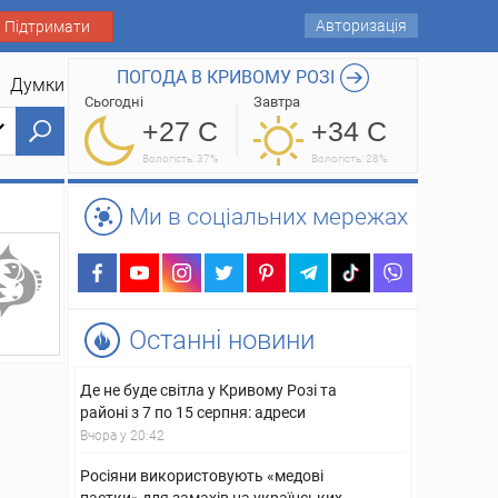
Авторизація
Підтримати
ПОГОДА В КРИВОМУ РОЗІ
Думки
Сьогодні
Завтра
+27 C
+34 C
Вологість: 37%
Вологість: 28%
Ми в соціальних мережах
Останні новини
Де не буде світла у Кривому Розі та
районі з 7 по 15 серпня: адреси
Вчора у 20:42
Росіяни використовують «медові