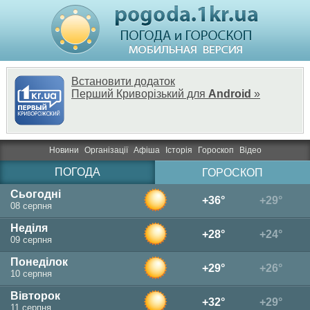
Встановити додаток
Перший Криворізький для
Android
»
Новини
Організації
Афіша
Історія
Гороскоп
Відео
ПОГОДА
ГОРОСКОП
Сьогодні
+36°
+29°
08 серпня
Неділя
+28°
+24°
09 серпня
Понеділок
+29°
+26°
10 серпня
Вівторок
+32°
+29°
11 серпня