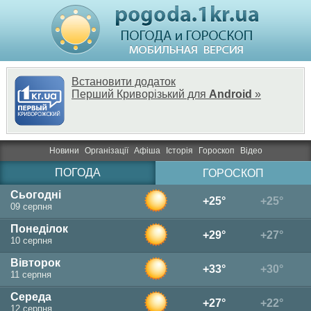
Встановити додаток
Перший Криворізький для
Android
»
Новини
Організації
Афіша
Історія
Гороскоп
Відео
ПОГОДА
ГОРОСКОП
Сьогодні
+25°
+25°
09 серпня
Понеділок
+29°
+27°
10 серпня
Вівторок
+33°
+30°
11 серпня
Середа
+27°
+22°
12 серпня