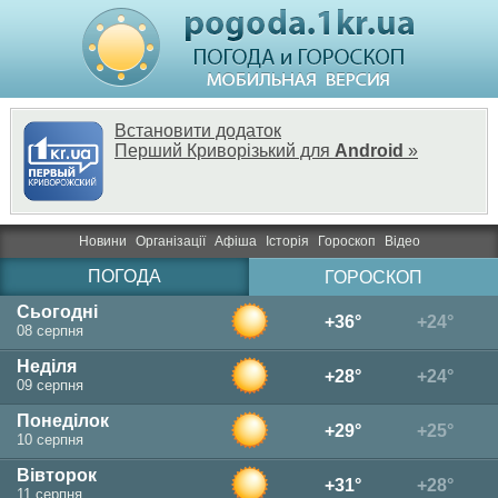
Встановити додаток
Перший Криворізький для
Android
»
Новини
Організації
Афіша
Історія
Гороскоп
Відео
ПОГОДА
ГОРОСКОП
Сьогодні
+36°
+24°
08 серпня
Неділя
+28°
+24°
09 серпня
Понеділок
+29°
+25°
10 серпня
Вівторок
+31°
+28°
11 серпня